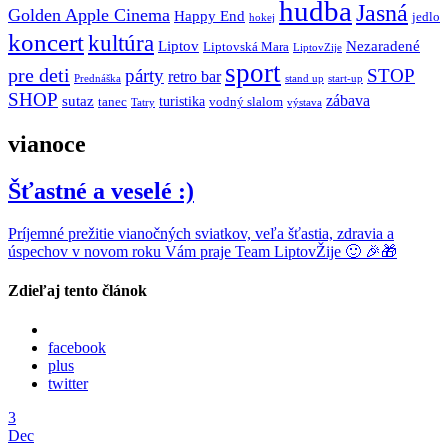
hudba
Jasná
Golden Apple Cinema
Happy End
jedlo
hokej
koncert
kultúra
Liptov
Nezaradené
Liptovská Mara
LiptovZije
sport
pre deti
párty
STOP
retro bar
stand up
Prednáška
start-up
SHOP
zábava
sutaz
turistika
tanec
vodný slalom
Tatry
výstava
vianoce
Šťastné a veselé :)
Príjemné prežitie vianočných sviatkov, veľa šťastia, zdravia a
úspechov v novom roku Vám praje Team LiptovŽije 🙂 🎉🎁
Zdieľaj tento článok
facebook
plus
twitter
3
Dec