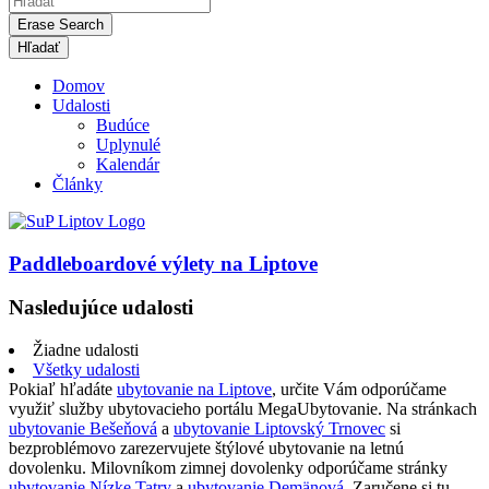
Erase Search
Domov
Udalosti
Budúce
Uplynulé
Kalendár
Články
Paddleboardové výlety na Liptove
Nasledujúce udalosti
Žiadne udalosti
Všetky udalosti
Pokiaľ hľadáte
ubytovanie na Liptove
, určite Vám odporúčame
využiť služby ubytovacieho portálu MegaUbytovanie. Na stránkach
ubytovanie Bešeňová
a
ubytovanie Liptovský Trnovec
si
bezproblémovo zarezervujete štýlové ubytovanie na letnú
dovolenku. Milovníkom zimnej dovolenky odporúčame stránky
ubytovanie Nízke Tatry
a
ubytovanie Demänová
. Zaručene si tu