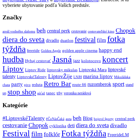
vyberiete ubytovanie podľa Vašich predstáv.
Značky
beh
Chopok
central perk
cestovanie
areál vodného slalomu
cestovateľské kino
fotka
diera do sveta
festival
film
divadlo
duatlon
týždňa
happy end
freeride
golden apple cinema
Golden Apple
Jasná
hudba
koncert
jazz
Hybaj cestovať
kolotocovo
Liptov
liptovské
Liptovská Mara
Liptov Ride
liptovsky mikulas
LiptovŽije
marina liptov
talenty
LiptovskéTalenty
LNJH
Mikulášska
Retro Bar
sport
party
ruzomberok
reduta
route 66
stand
chata
pivo
stop shop
tanec
up
trhy
veronika nerádová
súťaž
Kategórie
beh
#LiptovskéTalenty
Blog
central perk
#ČoNásČaká
auta
bojové športy
Chopok
cestovanie
diera do sveta
divadlo
deti
cyklistika
Festival
Fotka týždňa
film
folklór
FreerideLM