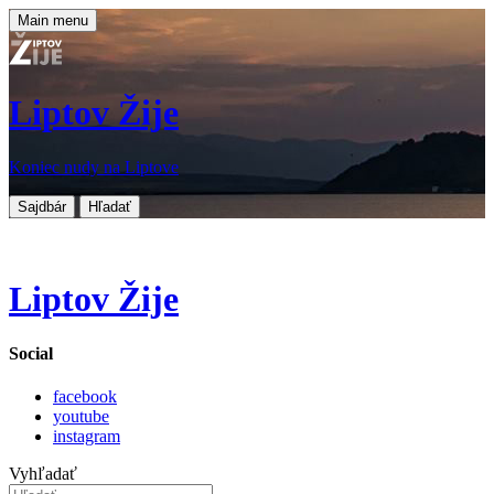
Main menu
Liptov Žije
Koniec nudy na Liptove
Sajdbár
Hľadať
Liptov Žije
Social
facebook
youtube
instagram
Vyhľadať