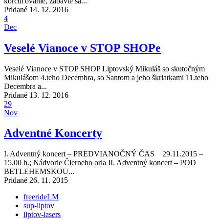
korčuľovanie, zabavte sa...
Pridané 14. 12. 2016
4
Dec
Veselé Vianoce v STOP SHOPe
Veselé Vianoce v STOP SHOP Liptovský Mikuláš so skutočným
Mikulášom 4.teho Decembra, so Santom a jeho škriatkami 11.teho
Decembra a...
Pridané 13. 12. 2016
29
Nov
Adventné Koncerty
I. Adventný koncert – PREDVIANOČNÝ ČAS 29.11.2015 –
15.00 h.; Nádvorie Čierneho orla II. Adventný koncert – POD
BETLEHEMSKOU...
Pridané 26. 11. 2015
freerideLM
sup-liptov
liptov-lasers