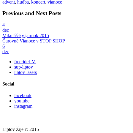
advent
,
hudba
,
koncert
,
vianoce
Previous and Next Posts
4
dec
Mikulášsky jarmok 2015
Čarovné Vianoce v STOP SHOP
6
dec
freerideLM
sup-liptov
liptov-lasers
Social
facebook
youtube
instagram
Liptov Žije © 2015