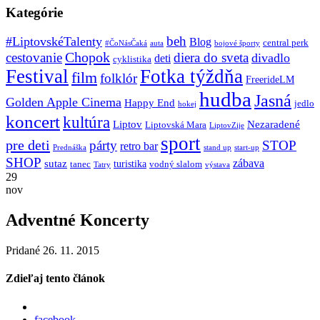
Kategórie
beh
#LiptovskéTalenty
Blog
central perk
#ČoNásČaká
auta
bojové športy
Chopok
cestovanie
diera do sveta
divadlo
deti
cyklistika
Festival
Fotka týždňa
film
folklór
FreerideLM
hudba
Jasná
Golden Apple Cinema
Happy End
jedlo
hokej
koncert
kultúra
Liptov
Nezaradené
Liptovská Mara
LiptovZije
sport
pre deti
párty
STOP
retro bar
stand up
Prednáška
start-up
SHOP
zábava
sutaz
turistika
tanec
vodný slalom
Tatry
výstava
29
nov
Adventné Koncerty
Pridané 26. 11. 2015
Zdieľaj tento článok
facebook