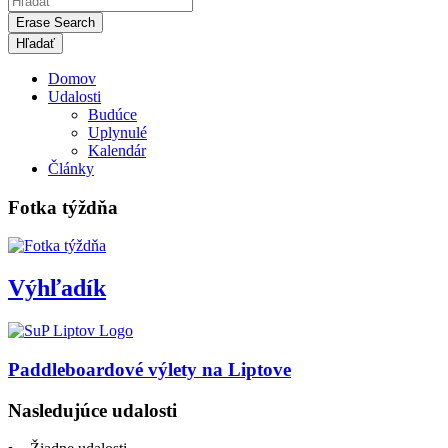
Erase Search
Domov
Udalosti
Budúce
Uplynulé
Kalendár
Články
Fotka týždňa
Výhľadík
Paddleboardové výlety na Liptove
Nasledujúce udalosti