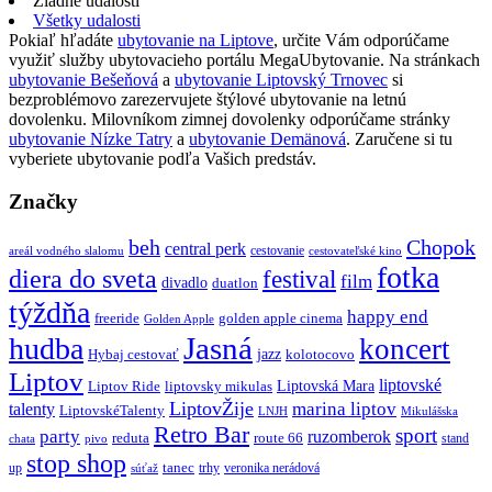
Žiadne udalosti
Všetky udalosti
Pokiaľ hľadáte
ubytovanie na Liptove
, určite Vám odporúčame
využiť služby ubytovacieho portálu MegaUbytovanie. Na stránkach
ubytovanie Bešeňová
a
ubytovanie Liptovský Trnovec
si
bezproblémovo zarezervujete štýlové ubytovanie na letnú
dovolenku. Milovníkom zimnej dovolenky odporúčame stránky
ubytovanie Nízke Tatry
a
ubytovanie Demänová
. Zaručene si tu
vyberiete ubytovanie podľa Vašich predstáv.
Značky
beh
Chopok
central perk
cestovanie
areál vodného slalomu
cestovateľské kino
fotka
diera do sveta
festival
film
divadlo
duatlon
týždňa
happy end
freeride
golden apple cinema
Golden Apple
Jasná
hudba
koncert
jazz
Hybaj cestovať
kolotocovo
Liptov
liptovské
Liptovská Mara
Liptov Ride
liptovsky mikulas
LiptovŽije
marina liptov
talenty
LiptovskéTalenty
LNJH
Mikulášska
Retro Bar
sport
party
ruzomberok
reduta
route 66
stand
chata
pivo
stop shop
tanec
up
trhy
veronika nerádová
súťaž