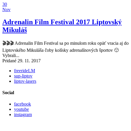
30
Nov
Adrenalin Film Festival 2017 Liptovský
Mikuláš
🎬🎬🎬 Adrenalin Film Festival sa po minulom roku opäť vracia aj do
Liptovského Mikuláša čoby kolísky adrenalínových športov 🙂
Vybrali...
Pridané 29. 11. 2017
freerideLM
sup-liptov
liptov-lasers
Social
facebook
youtube
instagram