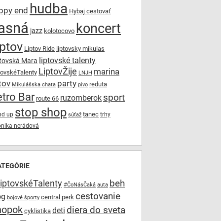
hudba
ppy end
Hybaj cestovať
asná
koncert
jazz
kolotocovo
iptov
Liptov Ride
liptovsky mikulas
liptovské talenty
tovská Mara
LiptovŽije
marina
tovskéTalenty
LNJH
tov
party
reduta
Mikulášska chata
pivo
tro Bar
sport
ruzomberok
route 66
stop shop
tanec
nd up
trhy
súťaž
onika nerádová
ATEGÓRIE
beh
iptovskéTalenty
#ČoNásČaká
auta
cestovanie
og
central perk
bojové športy
hopok
diera do sveta
deti
cyklistika