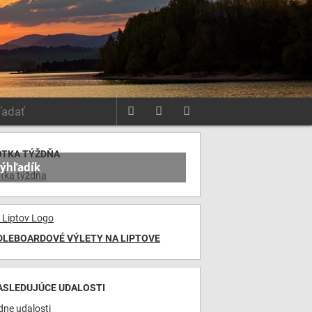
ť
facebook
youtube
instagram
OTKA TÝŽDŇA
ýhľadík
DLEBOARDOVÉ VÝLETY NA LIPTOVE
ASLEDUJÚCE UDALOSTI
dne udalosti