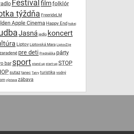
Festival
film
folklór
vadlo
otka týždňa
FreerideLM
lden Apple Cinema
Happy End
hokej
udba
koncert
Jasná
jedlo
ltúra
Liptov
Liptovská Mara
LiptovZije
pre deti
párty
zaradené
Prednáška
sport
STOP
ro bar
stand up
start-up
HOP
sutaz
turistika
tanec
vodný
Tatry
zábava
lom
výstava