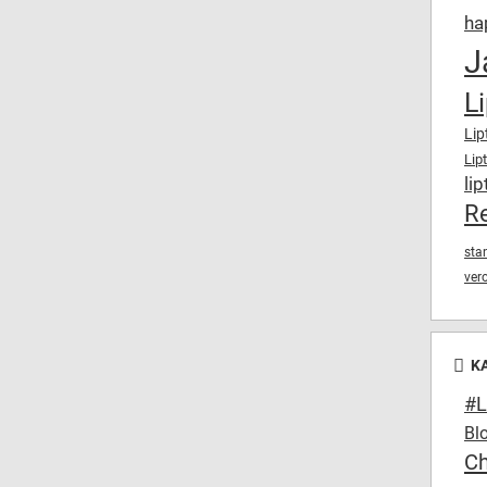
ha
J
L
Lip
Lip
lip
Re
sta
ver
K
#L
Bl
C