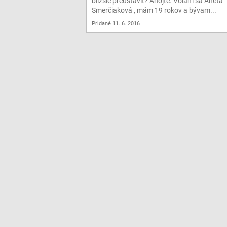
bližšie predstaviť? Ahojte. Volám sa Aneta
Smerčiaková , mám 19 rokov a bývam...
Pridané 11. 6. 2016