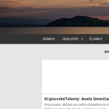
DOMOV
UDALOSTI
ČLÁNKY
an
#LiptovskéTalenty: Aneta Smerči
Ahoj Aneta. Môžeš sa naším čitateľom na 