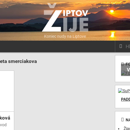
Liptov
Koniec nudy na Liptove
Vyhľada
Žije
Erase
eta smerciakova
F
Search
V
PAD
aková
N
úvod
Žia