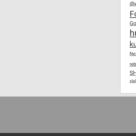
di
F
Go
h
ku
Ne
ret
S
sla
freerideLM
sup-
liptov-
liptov
lasers