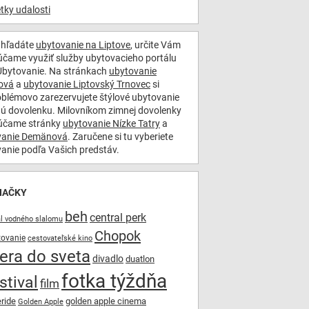
tky udalosti
 hľadáte
ubytovanie na Liptove
, určite Vám
čame využiť služby ubytovacieho portálu
bytovanie. Na stránkach
ubytovanie
ová
a
ubytovanie Liptovský Trnovec
si
blémovo zarezervujete štýlové ubytovanie
nú dovolenku. Milovníkom zimnej dovolenky
účame stránky
ubytovanie Nízke Tatry
a
vanie Demänová
. Zaručene si tu vyberiete
anie podľa Vašich predstáv.
NAČKY
beh
central perk
ál vodného slalomu
Chopok
tovanie
cestovateľské kino
iera do sveta
divadlo
duatlon
fotka týždňa
stival
film
eride
golden apple cinema
Golden Apple