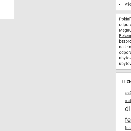
Vše
Pokiaľ
odporú
MegaU
Bešeň
bezpro
na let
odpor
ubyto
ubytov
Z
are
ces
d
fe
fre