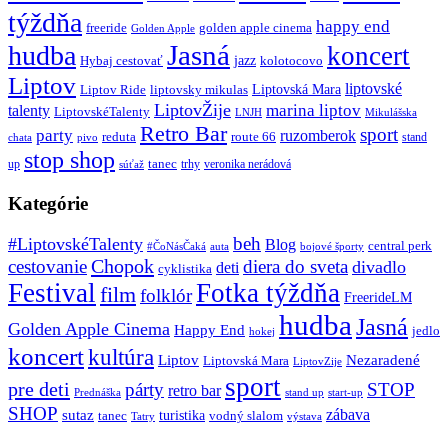
týždňa
happy end
freeride
golden apple cinema
Golden Apple
Jasná
hudba
koncert
jazz
Hybaj cestovať
kolotocovo
Liptov
liptovské
Liptovská Mara
Liptov Ride
liptovsky mikulas
LiptovŽije
marina liptov
talenty
LiptovskéTalenty
LNJH
Mikulášska
Retro Bar
sport
party
ruzomberok
reduta
route 66
stand
chata
pivo
stop shop
tanec
up
trhy
veronika nerádová
súťaž
Kategórie
beh
#LiptovskéTalenty
Blog
central perk
#ČoNásČaká
auta
bojové športy
Chopok
cestovanie
diera do sveta
divadlo
deti
cyklistika
Festival
Fotka týždňa
film
folklór
FreerideLM
hudba
Jasná
Golden Apple Cinema
Happy End
jedlo
hokej
koncert
kultúra
Liptov
Nezaradené
Liptovská Mara
LiptovZije
sport
pre deti
párty
STOP
retro bar
stand up
Prednáška
start-up
SHOP
zábava
sutaz
turistika
tanec
vodný slalom
Tatry
výstava