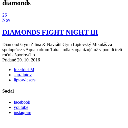
diamonds
26
Nov
DIAMONDS FIGHT NIGHT III
Diamond Gym Žilina & Navrátil Gym Liptovský Mikuláš za
spolupráce s Aquaparkom Tatralandia zorganizujú už v poradí tretí
ročník športového...
Pridané 20. 10. 2016
freerideLM
sup-liptov
liptov-lasers
Social
facebook
youtube
instagram