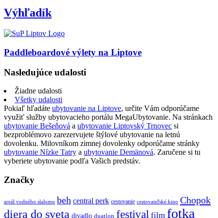
Výhľadík
Paddleboardové výlety na Liptove
Nasledujúce udalosti
Žiadne udalosti
Všetky udalosti
Pokiaľ hľadáte
ubytovanie na Liptove
, určite Vám odporúčame
využiť služby ubytovacieho portálu MegaUbytovanie. Na stránkach
ubytovanie Bešeňová
a
ubytovanie Liptovský Trnovec
si
bezproblémovo zarezervujete štýlové ubytovanie na letnú
dovolenku. Milovníkom zimnej dovolenky odporúčame stránky
ubytovanie Nízke Tatry
a
ubytovanie Demänová
. Zaručene si tu
vyberiete ubytovanie podľa Vašich predstáv.
Značky
beh
Chopok
central perk
cestovanie
areál vodného slalomu
cestovateľské kino
fotka
diera do sveta
festival
film
divadlo
duatlon