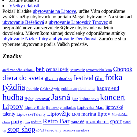
Žiadne udalosti
Všetky udalosti
Pokiaľ hľadáte
ubytovanie na Liptove
, určite Vám odporúčame
využiť služby ubytovacieho portálu MegaUbytovanie. Na stránkach
ubytovanie Bešeňová
a
ubytovanie Liptovský Trnovec
si
bezproblémovo zarezervujete štýlové ubytovanie na letnú
dovolenku. Milovníkom zimnej dovolenky odporúčame stránky
ubytovanie Nízke Tatry
a
ubytovanie Demänová
. Zaručene si tu
vyberiete ubytovanie podľa Vašich predstáv.
Značky
beh
Chopok
central perk
cestovanie
areál vodného slalomu
cestovateľské kino
fotka
diera do sveta
festival
film
divadlo
duatlon
týždňa
happy end
freeride
golden apple cinema
Golden Apple
Jasná
hudba
koncert
jazz
Hybaj cestovať
kolotocovo
Liptov
liptovské
Liptovská Mara
Liptov Ride
liptovsky mikulas
LiptovŽije
marina liptov
talenty
LiptovskéTalenty
LNJH
Mikulášska
Retro Bar
sport
party
ruzomberok
reduta
route 66
stand
chata
pivo
stop shop
tanec
up
trhy
veronika nerádová
súťaž