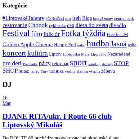
Kategórie
beh
#LiptovskéTalenty
Blog
central perk
#ČoNásČaká
auta
bojové športy
Chopok
cestovanie
diera do sveta
divadlo
deti
cyklistika
Festival
Fotka týždňa
film
folklór
FreerideLM
hudba
Jasná
Golden Apple Cinema
Happy End
jedlo
hokej
koncert
kultúra
Liptov
Nezaradené
Liptovská Mara
LiptovZije
sport
pre deti
párty
STOP
retro bar
stand up
Prednáška
start-up
SHOP
zábava
sutaz
turistika
tanec
vodný slalom
Tatry
výstava
DJ
16
Mar
DJANE RITA/ukr. I Route 66 club
Liptovský Mikuláš
Do ROUTE 66 prichádza neopakovateľná ukrajinská djane