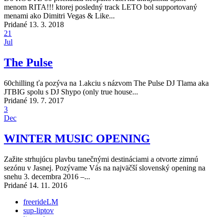
menom RITA!!! ktorej posledný track LETO bol supportovaný
menami ako Dimitri Vegas & Like...
Pridané 13. 3. 2018
21
Jul
The Pulse
60chilling ťa pozýva na 1.akciu s názvom The Pulse DJ Tlama aka
JTBIG spolu s DJ Shypo (only true house...
Pridané 19. 7. 2017
3
Dec
WINTER MUSIC OPENING
Zažite strhujúcu plavbu tanečnými destináciami a otvorte zimnú
sezónu v Jasnej. Pozývame Vás na najväčší slovenský opening na
snehu 3. decembra 2016 –...
Pridané 14. 11. 2016
freerideLM
sup-liptov