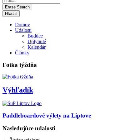
Erase Search
Domov
Udalosti
Budúce
Uplynulé
Kalendár
Články
Fotka týždňa
Výhľadík
Paddleboardové výlety na Liptove
Nasledujúce udalosti