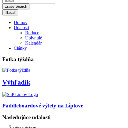
Erase Search
Domov
Udalosti
Budúce
Uplynulé
Kalendár
Články
Fotka týždňa
Výhľadík
Paddleboardové výlety na Liptove
Nasledujúce udalosti