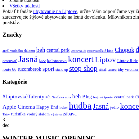
Žiadne udalosti
Všetky udalosti
Pokiaľ hľadáte
ubytovanie na Liptove
, určite Vám odporúčame využi
zarezervujete štýlové ubytovanie na letnú dovolenku. Milovníkom z
predstáv.
Značky
d
beh
Chopok
central perk
cestovanie
areál vodného slalomu
cestovateľské kino
Jasná
koncert
Liptov
jazz
cestovať
kolotocovo
Liptov Ride
stop shop
sport
ruzomberok
route 66
tanec
stand up
trhy
veronika
súťaž
Kategórie
beh
c
#LiptovskéTalenty
Blog
central perk
#ČoNásČaká
auta
bojové športy
hudba
konce
Jasná
Apple Cinema
Happy End
jedlo
hokej
zábava
turistika
vodný slalom
Tatry
výstava
3
dec
WINTER MUSIC OPENING