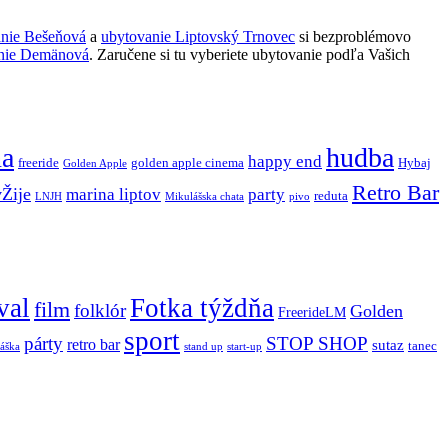
anie Bešeňová
a
ubytovanie Liptovský Trnovec
si bezproblémovo
nie Demänová
. Zaručene si tu vyberiete ubytovanie podľa Vašich
ňa
hudba
happy end
freeride
golden apple cinema
Hybaj
Golden Apple
Retro Bar
vŽije
marina liptov
party
reduta
LNJH
Mikulášska chata
pivo
val
Fotka týždňa
film
folklór
Golden
FreerideLM
sport
párty
STOP SHOP
retro bar
sutaz
tanec
stand up
áška
start-up