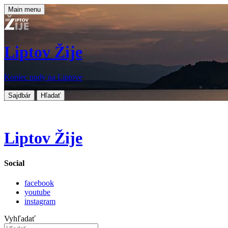
Main menu
Liptov Žije
Koniec nudy na Liptove
Sajdbár
Hľadať
Liptov Žije
Social
facebook
youtube
instagram
Vyhľadať