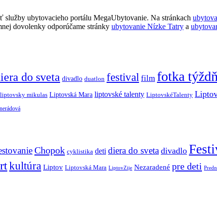
ť služby ubytovacieho portálu MegaUbytovanie. Na stránkach
ubytov
imnej dovolenky odporúčame stránky
ubytovanie Nízke Tatry
a
ubytova
fotka týžd
iera do sveta
festival
film
divadlo
duatlon
Lipto
liptovské talenty
Liptovská Mara
LiptovskéTalenty
liptovsky mikulas
 nerádová
Festi
Chopok
estovanie
diera do sveta
divadlo
deti
cyklistika
rt
kultúra
pre deti
Liptov
Nezaradené
Liptovská Mara
LiptovZije
Predn