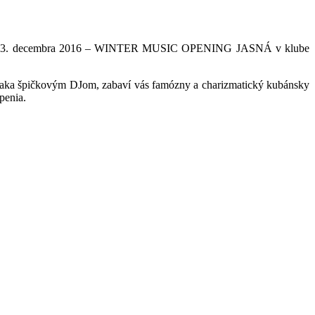
3. decembra 2016 – WINTER MUSIC OPENING JASNÁ v klube
ďaka
špičkovým
DJom, zabaví vás famózny a charizmatický kubánsky
penia.