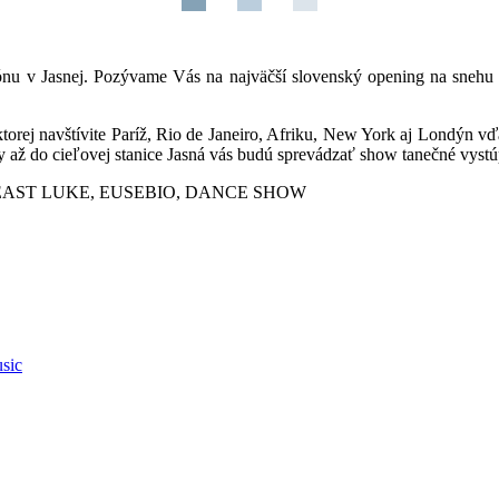
zónu v Jasnej. Pozývame Vás na najväčší slovenský opening na snehu
torej navštívite Paríž, Rio de Janeiro, Afriku, New York aj Londýn v
 až do cieľovej stanice Jasná vás budú sprevádzať show tanečné vystú
J EAST LUKE, EUSEBIO, DANCE SHOW
sic