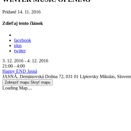
Pridané 14. 11. 2016
Zdieľaj tento článok
facebook
plus
twitter
3. 12. 2016 - 4. 12. 2016
21:00 - 4:00
Happy END Jasná
JASNÁ, Demänovská Dolina 72, 031 01 Liptovsky Mikulas, Sloven
Zobraziť mapu
Skryť mapu
Loading Map....