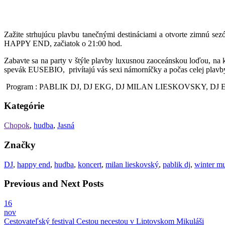
Zažite strhujúcu plavbu tanečnými destináciami a otvorte zimnú se
HAPPY END, začiatok o 21:00 hod.
Zabavte sa na party v štýle plavby luxusnou zaoceánskou loďou, na k
spevák
EUSEBIO, privítajú vás sexi námorníčky a počas celej plavby
Program : PABLIK DJ, DJ EKG, DJ MILAN LIESKOVSKY, D
Kategórie
Chopok
,
hudba
,
Jasná
Značky
DJ
,
happy end
,
hudba
,
koncert
,
milan lieskovský
,
pablik dj
,
winter mu
Previous and Next Posts
16
nov
Cestovateľský festival Cestou necestou v Liptovskom Mikuláši