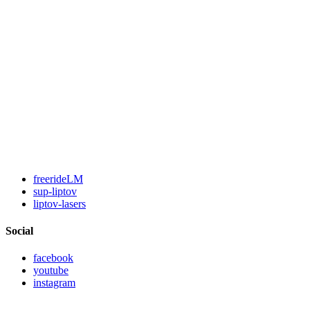
freerideLM
sup-liptov
liptov-lasers
Social
facebook
youtube
instagram