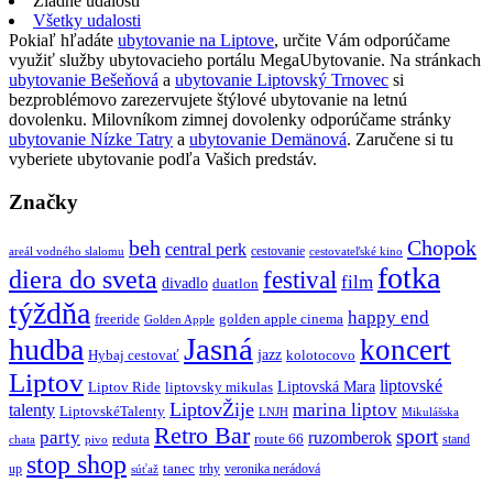
Žiadne udalosti
Všetky udalosti
Pokiaľ hľadáte
ubytovanie na Liptove
, určite Vám odporúčame
využiť služby ubytovacieho portálu MegaUbytovanie. Na stránkach
ubytovanie Bešeňová
a
ubytovanie Liptovský Trnovec
si
bezproblémovo zarezervujete štýlové ubytovanie na letnú
dovolenku. Milovníkom zimnej dovolenky odporúčame stránky
ubytovanie Nízke Tatry
a
ubytovanie Demänová
. Zaručene si tu
vyberiete ubytovanie podľa Vašich predstáv.
Značky
beh
Chopok
central perk
cestovanie
areál vodného slalomu
cestovateľské kino
fotka
diera do sveta
festival
film
divadlo
duatlon
týždňa
happy end
freeride
golden apple cinema
Golden Apple
Jasná
hudba
koncert
jazz
Hybaj cestovať
kolotocovo
Liptov
liptovské
Liptovská Mara
Liptov Ride
liptovsky mikulas
LiptovŽije
marina liptov
talenty
LiptovskéTalenty
LNJH
Mikulášska
Retro Bar
sport
party
ruzomberok
reduta
route 66
stand
chata
pivo
stop shop
tanec
up
trhy
veronika nerádová
súťaž