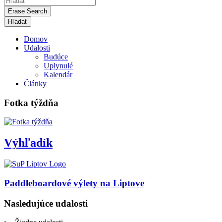
Erase Search
Domov
Udalosti
Budúce
Uplynulé
Kalendár
Články
Fotka týždňa
Výhľadík
Paddleboardové výlety na Liptove
Nasledujúce udalosti