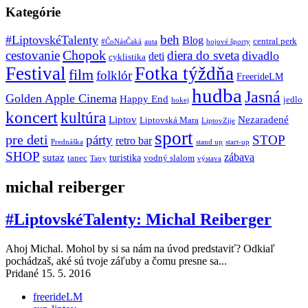
Kategórie
beh
#LiptovskéTalenty
Blog
central perk
#ČoNásČaká
auta
bojové športy
Chopok
cestovanie
diera do sveta
divadlo
deti
cyklistika
Festival
Fotka týždňa
film
folklór
FreerideLM
hudba
Jasná
Golden Apple Cinema
Happy End
jedlo
hokej
koncert
kultúra
Liptov
Nezaradené
Liptovská Mara
LiptovZije
sport
pre deti
párty
STOP
retro bar
stand up
Prednáška
start-up
SHOP
zábava
sutaz
turistika
tanec
vodný slalom
Tatry
výstava
michal reiberger
#LiptovskéTalenty: Michal Reiberger
Ahoj Michal. Mohol by si sa nám na úvod predstaviť? Odkiaľ
pochádzaš, aké sú tvoje záľuby a čomu presne sa...
Pridané 15. 5. 2016
freerideLM