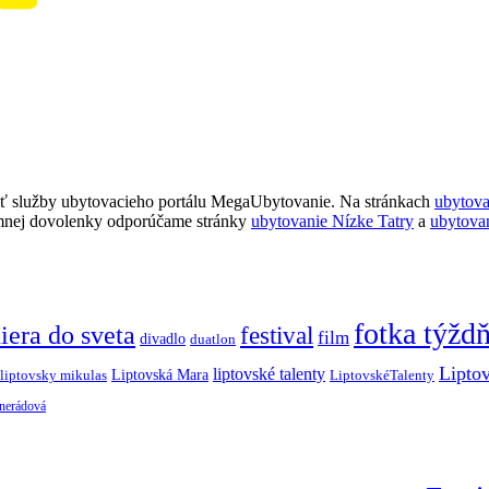
ť služby ubytovacieho portálu MegaUbytovanie. Na stránkach
ubytov
imnej dovolenky odporúčame stránky
ubytovanie Nízke Tatry
a
ubytova
fotka týžd
iera do sveta
festival
film
divadlo
duatlon
Lipto
liptovské talenty
Liptovská Mara
LiptovskéTalenty
liptovsky mikulas
 nerádová