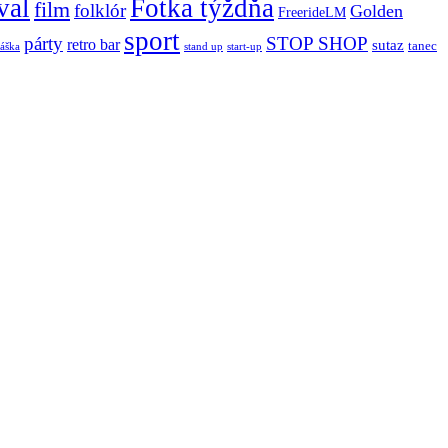
val
Fotka týždňa
film
folklór
Golden
FreerideLM
sport
párty
STOP SHOP
retro bar
sutaz
tanec
stand up
áška
start-up