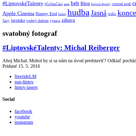
beh
c
#LiptovskéTalenty
Blog
central perk
#ČoNásČaká
auta
bojové športy
hudba
konce
Jasná
Apple Cinema
Happy End
jedlo
hokej
zábava
turistika
vodný slalom
Tatry
výstava
svatobný fotograf
#LiptovskéTalenty: Michal Reiberger
Ahoj Michal. Mohol by si sa nám na úvod predstaviť? Odkiaľ pochádz
Pridané 15. 5. 2016
freerideLM
sup-liptov
liptov-lasers
Social
facebook
youtube
instagram