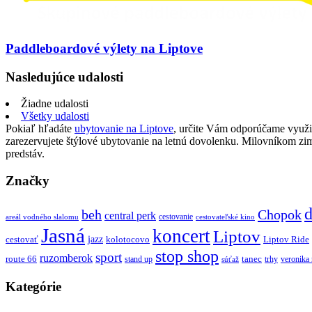
Paddleboardové výlety na Liptove
Nasledujúce udalosti
Žiadne udalosti
Všetky udalosti
Pokiaľ hľadáte
ubytovanie na Liptove
, určite Vám odporúčame využi
zarezervujete štýlové ubytovanie na letnú dovolenku. Milovníkom z
predstáv.
Značky
d
beh
Chopok
central perk
cestovanie
areál vodného slalomu
cestovateľské kino
Jasná
koncert
Liptov
jazz
cestovať
kolotocovo
Liptov Ride
stop shop
sport
ruzomberok
route 66
tanec
stand up
trhy
veronika
súťaž
Kategórie