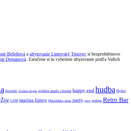
anie Bešeňová
a
ubytovanie Liptovský Trnovec
si bezproblémovo
nie Demänová
. Zaručene si tu vyberiete ubytovanie podľa Vašich
ňa
hudba
happy end
freeride
golden apple cinema
Hybaj
Golden Apple
Retro Bar
vŽije
marina liptov
party
reduta
LNJH
Mikulášska chata
pivo