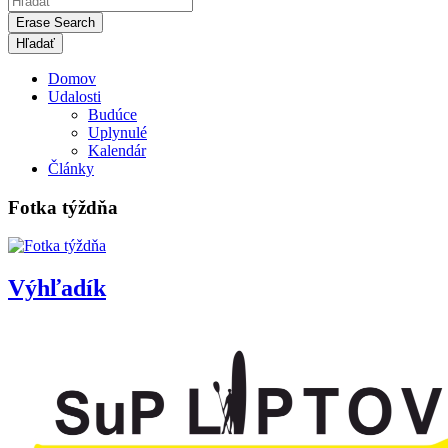
Erase Search
Domov
Udalosti
Budúce
Uplynulé
Kalendár
Články
Fotka týždňa
Výhľadík