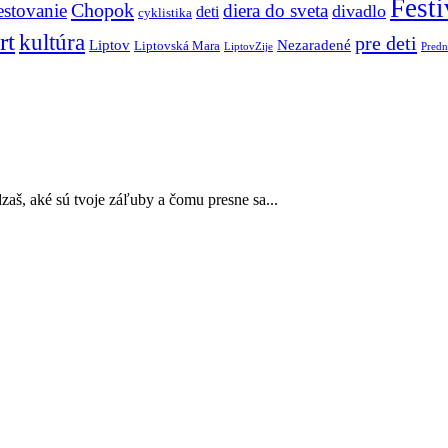
Festi
Chopok
estovanie
diera do sveta
divadlo
deti
cyklistika
rt
kultúra
pre deti
Liptov
Nezaradené
Liptovská Mara
LiptovZije
Predn
aš, aké sú tvoje záľuby a čomu presne sa...