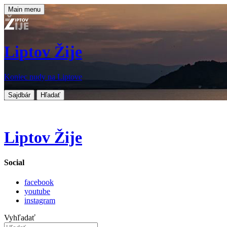
Main menu
Liptov Žije
Koniec nudy na Liptove
Sajdbár
Hľadať
Liptov Žije
Social
facebook
youtube
instagram
Vyhľadať