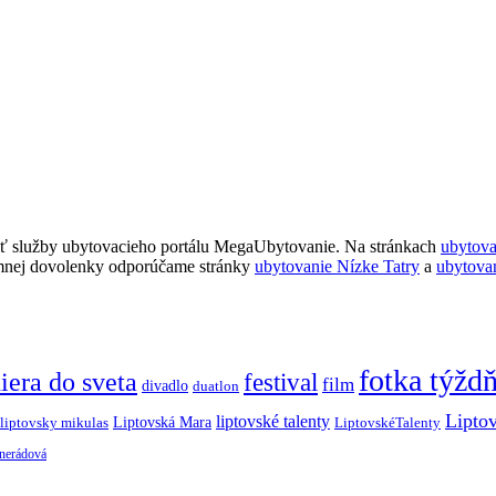
ť služby ubytovacieho portálu MegaUbytovanie. Na stránkach
ubytov
imnej dovolenky odporúčame stránky
ubytovanie Nízke Tatry
a
ubytova
fotka týžd
iera do sveta
festival
film
divadlo
duatlon
Lipto
liptovské talenty
Liptovská Mara
LiptovskéTalenty
liptovsky mikulas
 nerádová