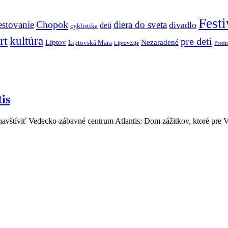
Festi
Chopok
estovanie
diera do sveta
divadlo
deti
cyklistika
rt
kultúra
pre deti
Liptov
Nezaradené
Liptovská Mara
LiptovZije
Predn
is
vštíviť Vedecko-zábavné centrum Atlantis: Dom zážitkov, ktoré pre V