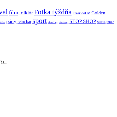
val
Fotka týždňa
film
folklór
Golden
FreerideLM
sport
párty
STOP SHOP
retro bar
sutaz
tanec
stand up
áška
start-up
ás...