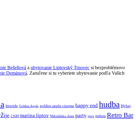
anie Bešeňová
a
ubytovanie Liptovský Trnovec
si bezproblémovo
nie Demänová
. Zaručene si tu vyberiete ubytovanie podľa Vašich
ňa
hudba
happy end
freeride
golden apple cinema
Hybaj
Golden Apple
Retro Bar
vŽije
marina liptov
party
reduta
LNJH
Mikulášska chata
pivo