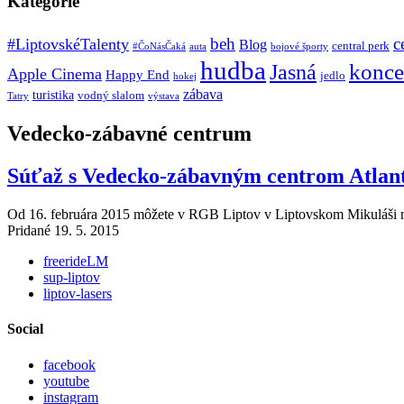
Kategórie
beh
c
#LiptovskéTalenty
Blog
central perk
#ČoNásČaká
auta
bojové športy
hudba
konce
Jasná
Apple Cinema
Happy End
jedlo
hokej
zábava
turistika
vodný slalom
Tatry
výstava
Vedecko-zábavné centrum
Súťaž s Vedecko-zábavným centrom Atlant
Od 16. februára 2015 môžete v RGB Liptov v Liptovskom Mikuláši na
Pridané 19. 5. 2015
freerideLM
sup-liptov
liptov-lasers
Social
facebook
youtube
instagram