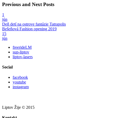
Previous and Next Posts
1
jún
Deň detí na ostrove fantázie Tatrapolis
Bešeňová Fashion opening 2019
15
jún
freerideLM
sup-liptov
liptov-lasers
Social
facebook
youtube
instagram
Liptov Žije © 2015
Kontakt