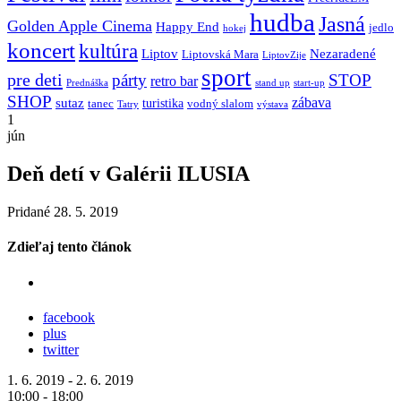
hudba
Jasná
Golden Apple Cinema
Happy End
jedlo
hokej
koncert
kultúra
Liptov
Nezaradené
Liptovská Mara
LiptovZije
sport
pre deti
párty
STOP
retro bar
stand up
Prednáška
start-up
SHOP
zábava
sutaz
turistika
tanec
vodný slalom
Tatry
výstava
1
jún
Deň detí v Galérii ILUSIA
Pridané 28. 5. 2019
Zdieľaj tento článok
facebook
plus
twitter
1. 6. 2019 - 2. 6. 2019
10:00 - 18:00