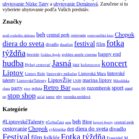
ubytovanie Nízke Tatry
a
ubytovanie Demänová
. Zaručene si tu
vyberiete ubytovanie podľa Vašich predstáv.
Značky
beh
Chopok
central perk
cestovanie
areál vodného slalomu
cestovateľské kino
fotka
diera do sveta
festival
film
divadlo
duatlon
týždňa
happy end
freeride
golden apple cinema
Golden Apple
Jasná
hudba
koncert
jazz
Hybaj cestovať
kolotocovo
Liptov
liptovské
Liptovská Mara
Liptov Ride
liptovsky mikulas
LiptovŽije
marina liptov
talenty
LiptovskéTalenty
LNJH
Mikulášska
Retro Bar
sport
party
ruzomberok
reduta
route 66
stand
chata
pivo
stop shop
tanec
up
trhy
veronika nerádová
súťaž
Kategórie
beh
#LiptovskéTalenty
Blog
central perk
#ČoNásČaká
auta
bojové športy
Chopok
cestovanie
diera do sveta
divadlo
deti
cyklistika
Festival
Fotka týždňa
film
folklór
FreerideLM