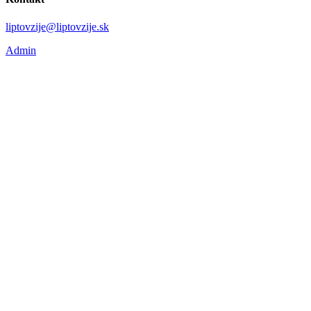
liptovzije@liptovzije.sk
Admin