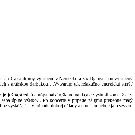
v – 2 x Caisa drumy vyrobené v Nemecku a 3 x Djangar pan vyrobený
eň s arabskou darbukou….Vytváram tak relaxačno energickú smršť
 je južná,stredná európa,balkán,škandinávia,
ale vystúpil som už aj v
o seba úplne všetko….Po koncerte v prípade záujmu prebehne malý
bne vyskúšať….v prípade dobrej nálady a chuti prebehne jam session