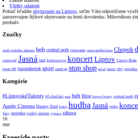
Žiadne udalosti
Všetky udalosti
Pokiaľ hľadáte
ubytovanie na Liptove
, určite Vám odporúčame využi
zarezervujete štýlové ubytovanie na letnú dovolenku. Milovníkom z
predstáv.
Značky
d
beh
Chopok
central perk
cestovanie
areál vodného slalomu
cestovateľské kino
Jasná
koncert
Liptov
jazz
cestovať
kolotocovo
Liptov Ride
stop shop
sport
ruzomberok
route 66
tanec
stand up
trhy
veronika
súťaž
Kategórie
beh
c
#LiptovskéTalenty
Blog
central perk
#ČoNásČaká
auta
bojové športy
hudba
konce
Jasná
Apple Cinema
Happy End
jedlo
hokej
zábava
turistika
vodný slalom
Tatry
výstava
16
mar
Freeride party