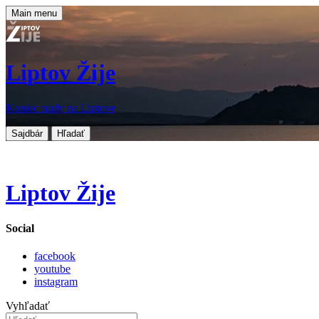
Main menu
Liptov Žije
Koniec nudy na Liptove
Sajdbár
Hľadať
Liptov Žije
Social
facebook
youtube
instagram
Vyhľadať