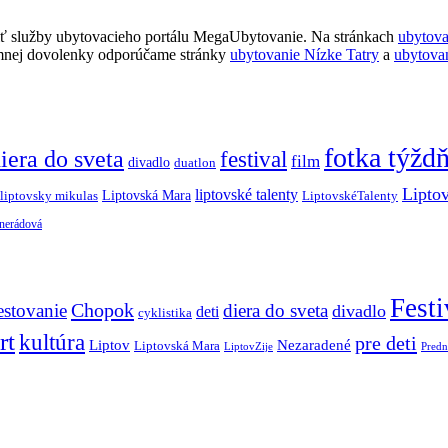
ť služby ubytovacieho portálu MegaUbytovanie. Na stránkach
ubytov
imnej dovolenky odporúčame stránky
ubytovanie Nízke Tatry
a
ubytova
fotka týžd
iera do sveta
festival
film
divadlo
duatlon
Lipto
liptovské talenty
Liptovská Mara
LiptovskéTalenty
liptovsky mikulas
 nerádová
Festi
Chopok
estovanie
diera do sveta
divadlo
deti
cyklistika
rt
kultúra
pre deti
Liptov
Nezaradené
Liptovská Mara
LiptovZije
Predn