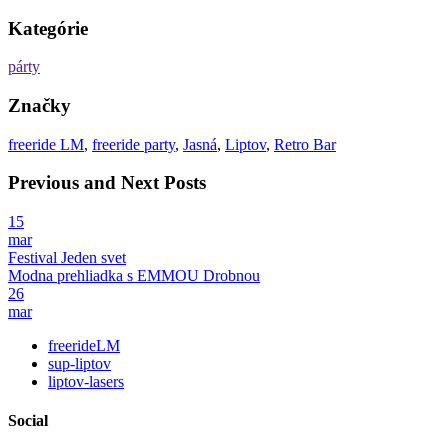
Kategórie
párty
Značky
freeride LM
,
freeride party
,
Jasná
,
Liptov
,
Retro Bar
Previous and Next Posts
15
mar
Festival Jeden svet
Modna prehliadka s EMMOU Drobnou
26
mar
freerideLM
sup-liptov
liptov-lasers
Social