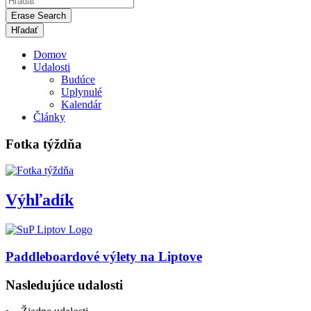
Erase Search
Domov
Udalosti
Budúce
Uplynulé
Kalendár
Články
Fotka týždňa
Výhľadík
Paddleboardové výlety na Liptove
Nasledujúce udalosti