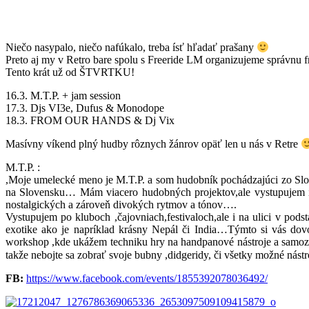
Niečo nasypalo, niečo nafúkalo, treba ísť hľadať prašany
Preto aj my v Retro bare spolu s Freeride LM organizujeme správnu fr
Tento krát už od ŠTVRTKU!
16.3. M.T.P. + jam session
17.3. Djs VI3e, Dufus & Monodope
18.3. FROM OUR HANDS & Dj Vix
Masívny víkend plný hudby rôznych žánrov opäť len u nás v Retre
M.T.P. :
,Moje umelecké meno je M.T.P. a som hudobník pochádzajúci zo Slo
na Slovensku… Mám viacero hudobných projektov,ale vystupujem 
nostalgických a zároveň divokých rytmov a tónov….
Vystupujem po kluboch ,čajovniach,festivaloch,al
e i na ulici v pod
exotike ako je napríklad krásny Nepál či India…Týmto si vás do
workshop ,kde ukážem techniku hry na handpanové nástroje a samozr
takže nebojte sa zobrať svoje bubny ,didgeridy, či všetky možné ná
FB:
https://www.facebook.com/events/1855392078036492/