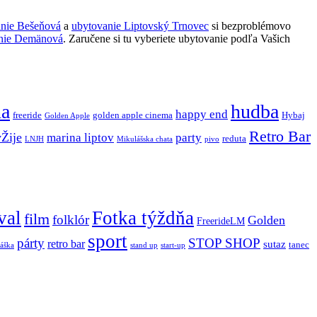
anie Bešeňová
a
ubytovanie Liptovský Trnovec
si bezproblémovo
nie Demänová
. Zaručene si tu vyberiete ubytovanie podľa Vašich
ňa
hudba
happy end
freeride
golden apple cinema
Hybaj
Golden Apple
Retro Bar
vŽije
marina liptov
party
reduta
LNJH
Mikulášska chata
pivo
val
Fotka týždňa
film
folklór
Golden
FreerideLM
sport
párty
STOP SHOP
retro bar
sutaz
tanec
stand up
áška
start-up