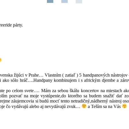
eeride párty.
venska žijúci v Prahe… Vlastním ( zatiaľ ) 5 handpanových nástrojo
i ako sólo hráč….Handpany kombinujem i s africkým djembe a zárov
state po celom svete…. Mám za sebou škálu koncertov na miestach ako
volím pozvať na moje vystúpenie,do ktorého sa budem snažiť dať z
ejme záujemcovia si budú mocť tento netradičný,nádherný nástroj oso
stroje čo vydávajú alebo aj nevydávajú zvuk…
a Teším sa na Vás