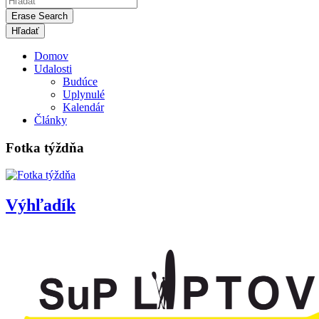
Erase Search
Domov
Udalosti
Budúce
Uplynulé
Kalendár
Články
Fotka týždňa
Výhľadík