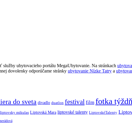
ť služby ubytovacieho portálu MegaUbytovanie. Na stránkach
ubytov
imnej dovolenky odporúčame stránky
ubytovanie Nízke Tatry
a
ubytova
fotka týžd
iera do sveta
festival
film
divadlo
duatlon
Lipto
liptovské talenty
Liptovská Mara
LiptovskéTalenty
liptovsky mikulas
 nerádová