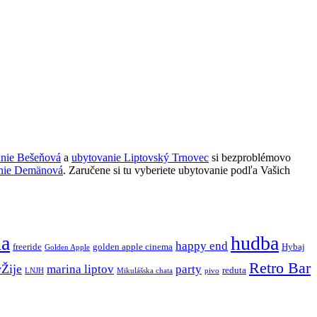
anie Bešeňová
a
ubytovanie Liptovský Trnovec
si bezproblémovo
nie Demänová
. Zaručene si tu vyberiete ubytovanie podľa Vašich
ňa
hudba
happy end
freeride
golden apple cinema
Hybaj
Golden Apple
Retro Bar
vŽije
marina liptov
party
reduta
LNJH
Mikulášska chata
pivo