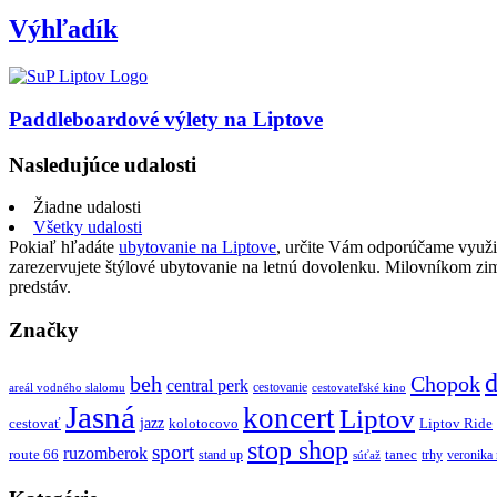
Výhľadík
Paddleboardové výlety na Liptove
Nasledujúce udalosti
Žiadne udalosti
Všetky udalosti
Pokiaľ hľadáte
ubytovanie na Liptove
, určite Vám odporúčame využi
zarezervujete štýlové ubytovanie na letnú dovolenku. Milovníkom z
predstáv.
Značky
d
beh
Chopok
central perk
cestovanie
areál vodného slalomu
cestovateľské kino
Jasná
koncert
Liptov
jazz
cestovať
kolotocovo
Liptov Ride
stop shop
sport
ruzomberok
route 66
tanec
stand up
trhy
veronika
súťaž