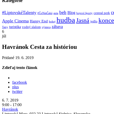
Kategórie
beh
c
#LiptovskéTalenty
Blog
central perk
#ČoNásČaká
auta
bojové športy
hudba
konce
Jasná
Apple Cinema
Happy End
jedlo
hokej
zábava
turistika
vodný slalom
Tatry
výstava
6
júl
Havránok Cesta za históriou
Pridané 19. 6. 2019
Zdieľaj tento článok
facebook
plus
twitter
6. 7. 2019
9:00 - 17:00
Havránok
Liptovská Mara, 032 23 Liptovská Sielnica, Slovensko