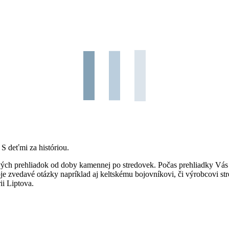
S deťmi za históriou.
ých prehliadok od doby kamennej po stredovek. Počas prehliadky Vás č
e zvedavé otázky napríklad aj keltskému bojovníkovi, či výrobcovi st
i Liptova.