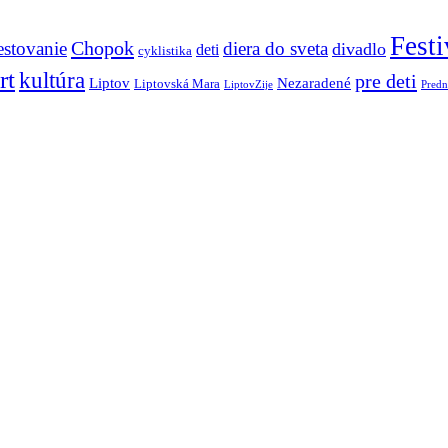
Festi
Chopok
estovanie
diera do sveta
divadlo
deti
cyklistika
rt
kultúra
pre deti
Liptov
Nezaradené
Liptovská Mara
LiptovZije
Predn