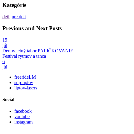
Kategórie
deti
,
pre deti
Previous and Next Posts
15
júl
Denný letný tábor PALIČKOVANIE
Festival rytmov a tanca
6
júl
freerideLM
sup-liptov
liptov-lasers
Social
facebook
youtube
instagram