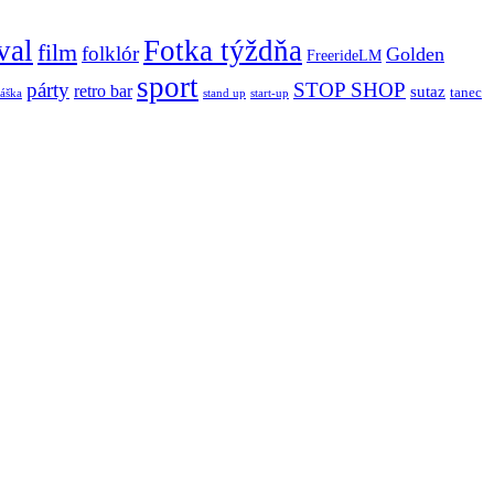
val
Fotka týždňa
film
folklór
Golden
FreerideLM
sport
párty
STOP SHOP
retro bar
sutaz
tanec
stand up
áška
start-up