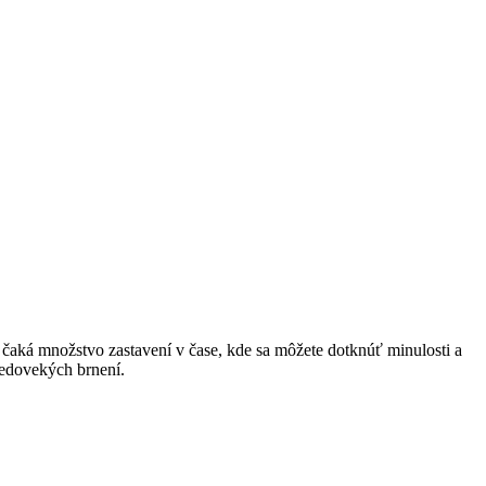
aká množstvo zastavení v čase, kde sa môžete dotknúť minulosti a
redovekých brnení.