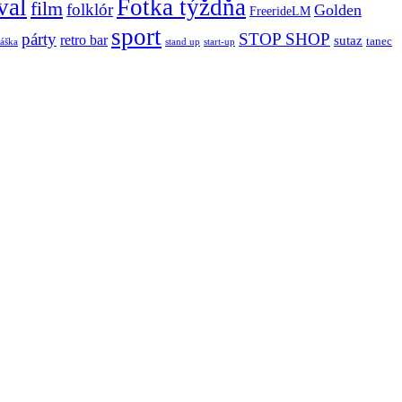
val
Fotka týždňa
film
folklór
Golden
FreerideLM
sport
párty
STOP SHOP
retro bar
sutaz
tanec
stand up
áška
start-up