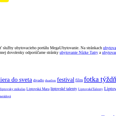
ť služby ubytovacieho portálu MegaUbytovanie. Na stránkach
ubytov
imnej dovolenky odporúčame stránky
ubytovanie Nízke Tatry
a
ubytova
fotka týžd
iera do sveta
festival
film
divadlo
duatlon
Lipto
liptovské talenty
Liptovská Mara
LiptovskéTalenty
liptovsky mikulas
 nerádová