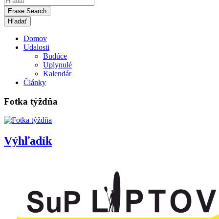
Erase Search
Domov
Udalosti
Budúce
Uplynulé
Kalendár
Články
Fotka týždňa
Výhľadík