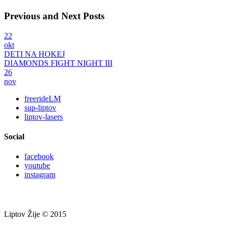
Previous and Next Posts
22
okt
DETI NA HOKEJ
DIAMONDS FIGHT NIGHT III
26
nov
freerideLM
sup-liptov
liptov-lasers
Social
facebook
youtube
instagram
Liptov Žije © 2015