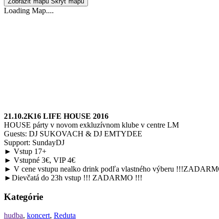
Zobraziť mapu
Skryť mapu
Loading Map....
21.10.2K16 LIFE HOUSE 2016
HOUSE párty v novom exkluzívnom klube v centre LM
Guests: DJ SUKOVACH & DJ EMTYDEE
Support: SundayDJ
► Vstup 17+
► Vstupné 3€, VIP 4€
► V cene vstupu nealko drink podľa vlastného výberu !!!ZADARM
►Dievčatá do 23h vstup !!! ZADARMO !!!
Kategórie
hudba
,
koncert
,
Reduta