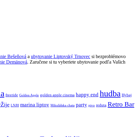
anie Bešeňová
a
ubytovanie Liptovský Trnovec
si bezproblémovo
nie Demänová
. Zaručene si tu vyberiete ubytovanie podľa Vašich
ňa
hudba
happy end
freeride
golden apple cinema
Hybaj
Golden Apple
Retro Bar
vŽije
marina liptov
party
reduta
LNJH
Mikulášska chata
pivo