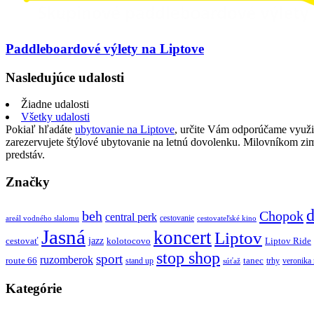
Paddleboardové výlety na Liptove
Nasledujúce udalosti
Žiadne udalosti
Všetky udalosti
Pokiaľ hľadáte
ubytovanie na Liptove
, určite Vám odporúčame využi
zarezervujete štýlové ubytovanie na letnú dovolenku. Milovníkom z
predstáv.
Značky
d
beh
Chopok
central perk
cestovanie
areál vodného slalomu
cestovateľské kino
Jasná
koncert
Liptov
jazz
cestovať
kolotocovo
Liptov Ride
stop shop
sport
ruzomberok
route 66
tanec
stand up
trhy
veronika
súťaž
Kategórie