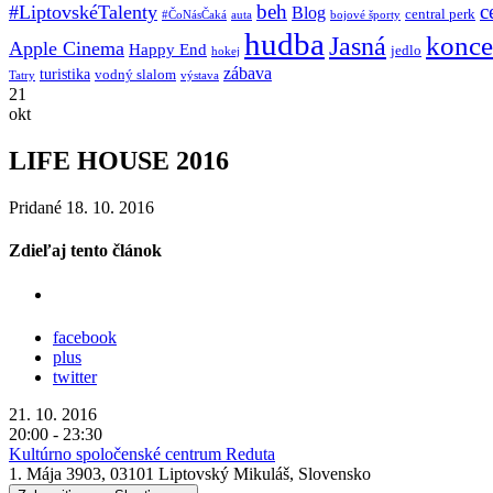
beh
c
#LiptovskéTalenty
Blog
central perk
#ČoNásČaká
auta
bojové športy
hudba
konce
Jasná
Apple Cinema
Happy End
jedlo
hokej
zábava
turistika
vodný slalom
Tatry
výstava
21
okt
LIFE HOUSE 2016
Pridané 18. 10. 2016
Zdieľaj tento článok
facebook
plus
twitter
21. 10. 2016
20:00 - 23:30
Kultúrno spoločenské centrum Reduta
1. Mája 3903, 03101 Liptovský Mikuláš, Slovensko