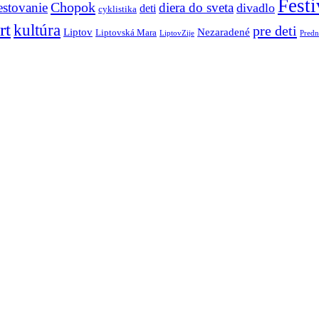
Festi
Chopok
estovanie
diera do sveta
divadlo
deti
cyklistika
rt
kultúra
pre deti
Liptov
Nezaradené
Liptovská Mara
LiptovZije
Predn