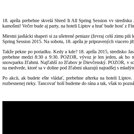
18. apríla prebehne skvelá Shred It All Spring Session vv stredisk
kamošmi! Večer bude aj party, na hoteli Liptov a hrať bude hosť z F
Miestni jasňácki shaperi si za ušetrené peniaze (ževraj celú zimu pili
Spring Session 2015. Na sobotu, 18. apríla je pripravených viacero j
Takže pekne po poriadku. Kedy a kde? 18. apríla 2015, stredisko J
prebehne medzi 8:30 a 9:30. POZOR, vývoz je len jeden, ak ho ne
snowparku žľabmi. Najľahší zo žľabov je Dievčenský. POZOR, v sob
na medvede, ktoré sa v doline pod žľabmi ukazujú najradšej s mladými
Po akcii, ak budete ešte vládať, prebehne afterka na hoteli Lipt
rozbesnenej rieky. Tancovať holí budeme do rána a tak, však to pozn