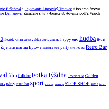
anie Bešeňová
a
ubytovanie Liptovský Trnovec
si bezproblémovo
nie Demänová
. Zaručene si tu vyberiete ubytovanie podľa Vašich
ňa
hudba
happy end
freeride
golden apple cinema
Hybaj
Golden Apple
Retro Bar
vŽije
marina liptov
party
reduta
LNJH
Mikulášska chata
pivo
val
Fotka týždňa
film
folklór
Golden
FreerideLM
sport
párty
STOP SHOP
retro bar
sutaz
tanec
stand up
áška
start-up