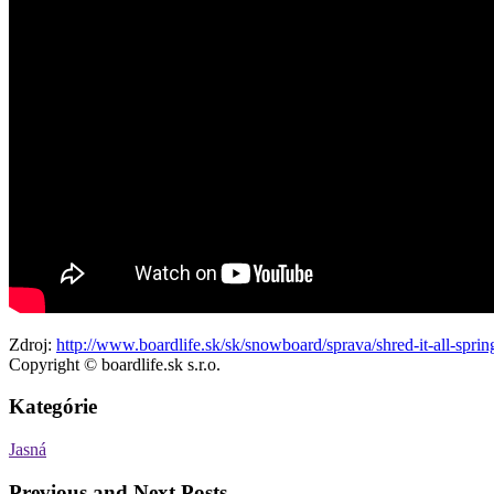
Zdroj:
http://www.boardlife.sk/sk/snowboard/sprava/shred-it-all-spring
Copyright © boardlife.sk s.r.o.
Kategórie
Jasná
Previous and Next Posts