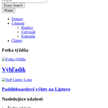
Erase Search
Domov
Udalosti
Budúce
Uplynulé
Kalendár
Články
Fotka týždňa
Výhľadík
Paddleboardové výlety na Liptove
Nasledujúce udalosti