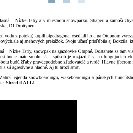
u Jasná – Nízke Tatry a v miestnom snowparku. Shaperi a kamoši chys
ínska, DJ Drottynen.
 len vodu z potoka) kúpili pipedragona, osedlali ho a na Otupnom vyreza
ibových,ale aj snehových prekážok. Svoju účasť prisľúbila aj Boxzila, 
asná – Nízke Tatry, snowpak na zjazdovke Otupné. Dostanete sa tam vi
stihnete máte smolu. 2. – spôsob je rozjazdiť sa na fungujúcich vl
otu budú žľaby pravdepodobne zľadovatelé a tvrdé. Hlavne jiberom 
 a sú agresívne a hladné. Aj tu hrozí smrť.
ov. Zahrá legenda snowboardingu, wakeboardingu a pánskych huncútsti
áte.
Shred it ALL!