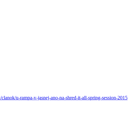
clanok/u-rampa-v-jasnej-ano-na-shred-it-all-spring-session-2015