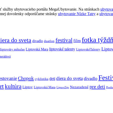
ť služby ubytovacieho portálu MegaUbytovanie. Na stránkach
ubytov
imnej dovolenky odporúčame stránky
ubytovanie Nízke Tatry
a
ubytova
fotka týžd
iera do sveta
festival
film
divadlo
duatlon
Lipto
liptovské talenty
Liptovská Mara
LiptovskéTalenty
liptovsky mikulas
 nerádová
Festi
Chopok
estovanie
diera do sveta
divadlo
deti
cyklistika
rt
kultúra
pre deti
Liptov
Nezaradené
Liptovská Mara
LiptovZije
Predn