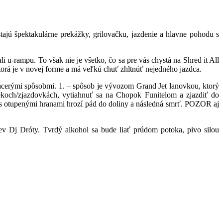
tajú špektakulárne prekážky, grilovačku, jazdenie a hlavne pohodu s
li u-rampu. To však nie je všetko, čo sa pre vás chystá na Shred it All
ktorá je v novej forme a má veľkú chuť zhltnúť nejedného jazdca.
acerými spôsobmi. 1. – spôsob je vývozom Grand Jet lanovkou, ktorý
ekoch/zjazdovkách, vytiahnuť sa na Chopok Funitelom a zjazdiť do
s otupenými hranami hrozí pád do doliny a následná smrť. POZOR aj
ev Dj Dróty. Tvrdý alkohol sa bude liať prúdom potoka, pivo silou