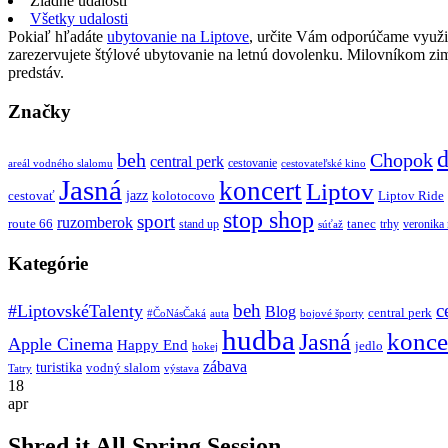
Žiadne udalosti
Všetky udalosti
Pokiaľ hľadáte
ubytovanie na Liptove
, určite Vám odporúčame využi
zarezervujete štýlové ubytovanie na letnú dovolenku. Milovníkom z
predstáv.
Značky
d
beh
Chopok
central perk
cestovanie
areál vodného slalomu
cestovateľské kino
Jasná
koncert
Liptov
jazz
cestovať
kolotocovo
Liptov Ride
stop shop
sport
ruzomberok
route 66
tanec
stand up
trhy
veronika
súťaž
Kategórie
beh
c
#LiptovskéTalenty
Blog
central perk
#ČoNásČaká
auta
bojové športy
hudba
konce
Jasná
Apple Cinema
Happy End
jedlo
hokej
zábava
turistika
vodný slalom
Tatry
výstava
18
apr
Shred it All Spring Session