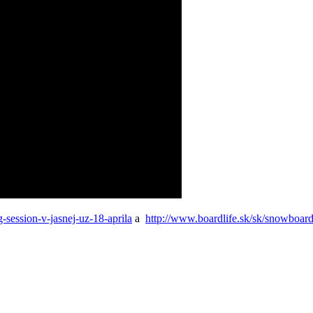
-session-v-jasnej-uz-18-aprila
a
http://www.boardlife.sk/sk/snowboard/