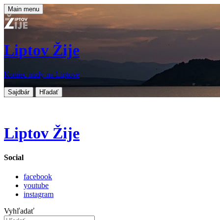
Main menu
Liptov Žije
Koniec nudy na Liptove
Sajdbár
Hľadať
Liptov Žije
Social
facebook
youtube
instagram
Vyhľadať