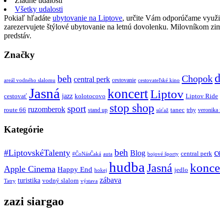
Žiadne udalosti
Všetky udalosti
Pokiaľ hľadáte
ubytovanie na Liptove
, určite Vám odporúčame využi
zarezervujete štýlové ubytovanie na letnú dovolenku. Milovníkom z
predstáv.
Značky
d
beh
Chopok
central perk
cestovanie
areál vodného slalomu
cestovateľské kino
Jasná
koncert
Liptov
jazz
cestovať
kolotocovo
Liptov Ride
stop shop
sport
ruzomberok
route 66
tanec
stand up
trhy
veronika
súťaž
Kategórie
beh
c
#LiptovskéTalenty
Blog
central perk
#ČoNásČaká
auta
bojové športy
hudba
konce
Jasná
Apple Cinema
Happy End
jedlo
hokej
zábava
turistika
vodný slalom
Tatry
výstava
zazi siargao