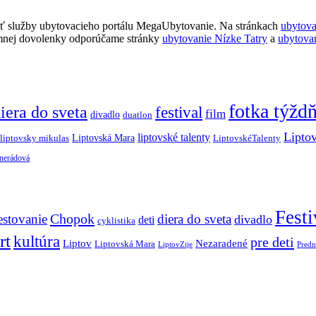
ť služby ubytovacieho portálu MegaUbytovanie. Na stránkach
ubytov
imnej dovolenky odporúčame stránky
ubytovanie Nízke Tatry
a
ubytova
fotka týžd
iera do sveta
festival
film
divadlo
duatlon
Lipto
liptovské talenty
Liptovská Mara
LiptovskéTalenty
liptovsky mikulas
 nerádová
Festi
Chopok
estovanie
diera do sveta
divadlo
deti
cyklistika
rt
kultúra
pre deti
Liptov
Nezaradené
Liptovská Mara
LiptovZije
Predn