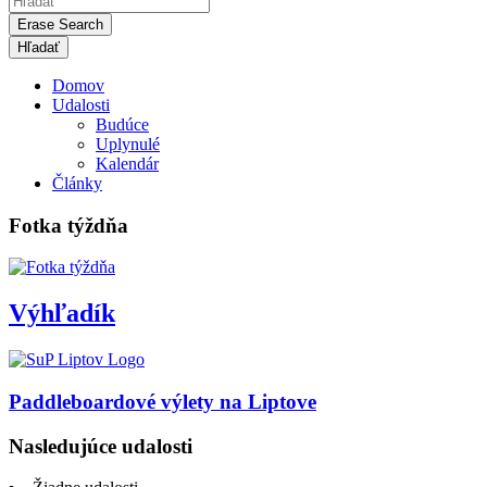
Erase Search
Domov
Udalosti
Budúce
Uplynulé
Kalendár
Články
Fotka týždňa
Výhľadík
Paddleboardové výlety na Liptove
Nasledujúce udalosti