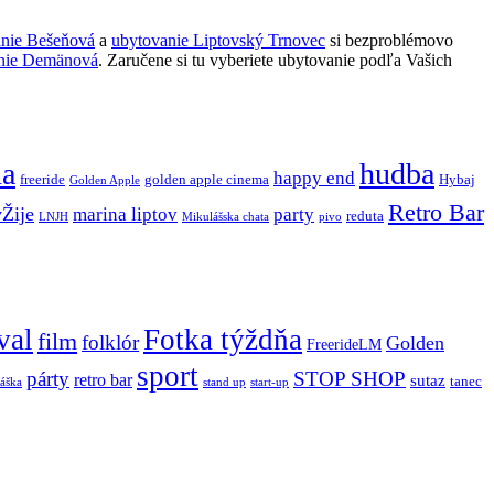
anie Bešeňová
a
ubytovanie Liptovský Trnovec
si bezproblémovo
nie Demänová
. Zaručene si tu vyberiete ubytovanie podľa Vašich
ňa
hudba
happy end
freeride
golden apple cinema
Hybaj
Golden Apple
Retro Bar
vŽije
marina liptov
party
reduta
LNJH
Mikulášska chata
pivo
val
Fotka týždňa
film
folklór
Golden
FreerideLM
sport
párty
STOP SHOP
retro bar
sutaz
tanec
stand up
áška
start-up