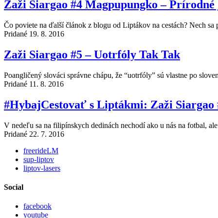
Zaži Siargao #4 Magpupungko – Prírodné 
Čo poviete na ďalší článok z blogu od Liptákov na cestách? Nech sa
Pridané 19. 8. 2016
Zaži Siargao #5 – Uotrfóly Tak Tak
Poangličený slováci správne chápu, že “uotrfóly” sú vlastne po sloven
Pridané 11. 8. 2016
#HybajCestovať s Liptákmi: Zaži Siargao #
V nedeľu sa na filipínskych dedinách nechodí ako u nás na fotbal, ale
Pridané 22. 7. 2016
freerideLM
sup-liptov
liptov-lasers
Social
facebook
youtube