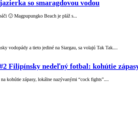
jazierka so smaragdovou vodou
 páči 🙂 Magpupungko Beach je pláž s...
sky vodopády a tieto jediné na Siargau, sa volajú Tak Tak....
2 Filipínsky nedeľný fotbal: kohútie zápas
 na kohútie zápasy, lokálne nazývanými “cock fights”....